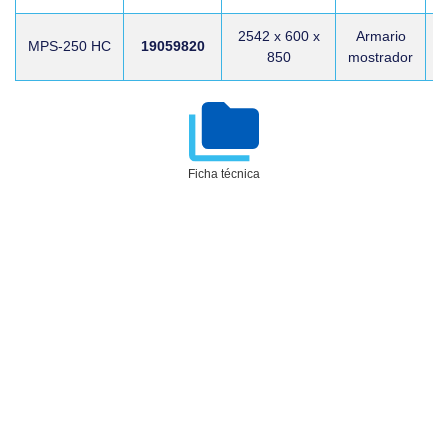
Aislamiento de poliuretano inyectado, libre de
CFC, con una densidad de 40 Kg/m3.
2542 x 600 x
Armario
MPS-250 HC
19059820
Nuevo control electrónico de la
850
mostrador
temperatura, de gran formato y con gestión
del desescarche automático y la
iluminación.
Temperatura de trabajo: de -2° a +8° C con 30
°C de temperatura ambiente.
Ficha técnica
Dotación: 1 parrilla GN 1/1 y dos juegos de
guías por puerta.
Tensión de trabajo: 230 V 1+N – 50 Hz.
Bajo pedido pueden fabricarse con puertas
de cristal, sin encimera, con el grupo
frigorífico a izquierdas o a distancia.