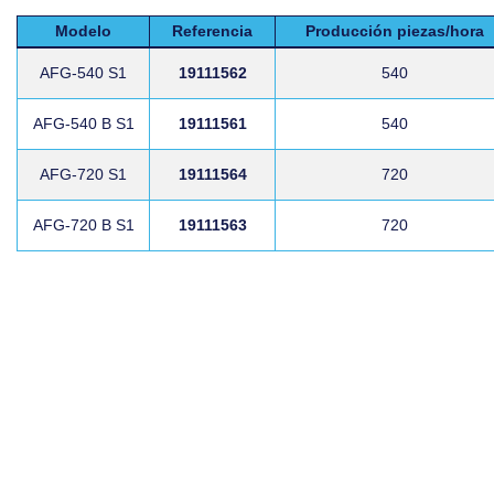
Modelo
Referencia
Producción piezas/hora
AFG-540 S1
19111562
540
AFG-540 B S1
19111561
540
AFG-720 S1
19111564
720
AFG-720 B S1
19111563
720