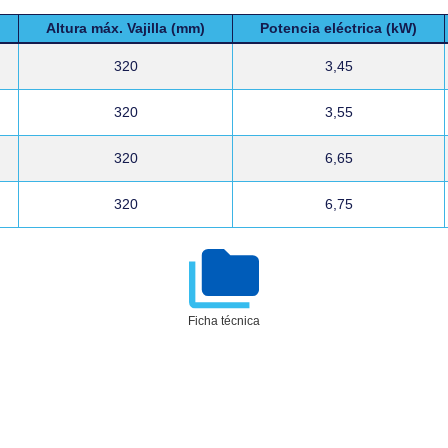
Altura máx. Vajilla (mm)
Potencia eléctrica (kW)
320
3,45
320
3,55
320
6,65
320
6,75
Ficha técnica