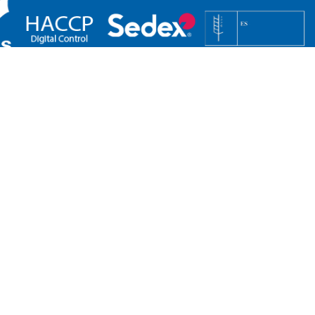
REMADURA
ZONA ESTE:
NOR
:
Rafael Molina
Ramir
M +34 671 07 12 33
M +34
r.molina@edenox.com
r.les
om
RRA:
CANARIAS:
OFIC
Alejandro Fernández
Ester
M +34 670 50 13 19
Plaza 
a.fernandez@edenox.com
08120
om
T 93 
eden