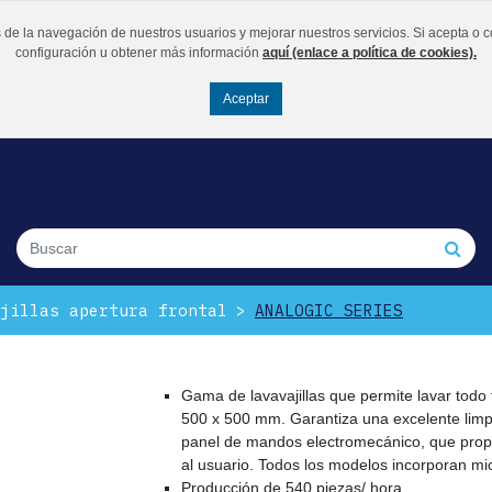
os de la navegación de nuestros usuarios y mejorar nuestros servicios. Si acepta
configuración u obtener más información
aquí (enlace a política de cookies).
jillas apertura frontal
ANALOGIC SERIES
Gama de lavavajillas que permite lavar todo 
500 x 500 mm. Garantiza una excelente limpi
panel de mandos electromecánico, que propo
al usuario. Todos los modelos incorporan mic
Producción de 540 piezas/ hora.