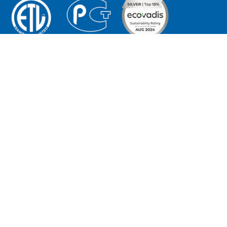
OESTE:
Tu proveedor integral
o Lestón
de hosteleria
 671 07 13 84
© edenox, 2026
ton@edenox.com
Todos los derechos
reservados
Aviso Legal
INAS CENTRALES:
Política de privacidad
Política de cookies
 López
Trabaja con nosotros
Antonio Baqué nº 4 Planta - 1ª
Canal denuncias
 La Llagosta (Barcelona)
565 11 30
ox@edenox.com