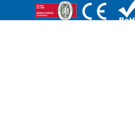
DELEGACIONES
CENTRO Y NORTE:
ANDALUCÍA - EXT
Adriano García
MURCIA - ALBACETE
M +34 671 07 06 46
Pedro Campaña
a.garcia@edenox.com
M +34 607 51 62 52
p.campana@edenox.c
PORTUGAL:
CATALUÑA Y ANDO
Paulo Pires
José Manuel Romero
M +351 937 285 304
M +34 637 459 325
M +34 670 43 02 21
T +34 93 565 13 18
p.pires@edenox.com
j.m.romero@edenox.c