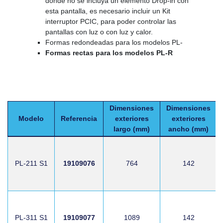
donde no se incluya un elemento Drop-in con
esta pantalla, es necesario incluir un Kit
interruptor PCIC, para poder controlar las
pantallas con luz o con luz y calor.
Formas redondeadas para los modelos PL-
Formas rectas para los modelos PL-R
Dimensiones
Dimensiones
Modelo
Referencia
exteriores
exteriores
largo (mm)
ancho (mm)
PL-211 S1
19109076
764
142
PL-311 S1
19109077
1089
142