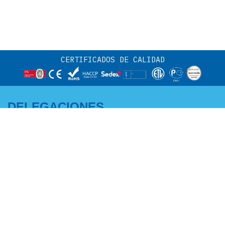
CERTIFICADOS DE CALIDAD
DELEGACIONES
CENTRO Y NORTE:
ANDALUCÍA -
Adriano García
EXTREMADURA MURCIA -
M +34 671 07 06 46
ALBACETE:
a.garcia@edenox.com
Pedro Campaña
M +34 607 51 62 52
p.campana@edenox.com
ZONA ESTE:
NOROESTE:
Rafael Molina
Ramiro Lestón