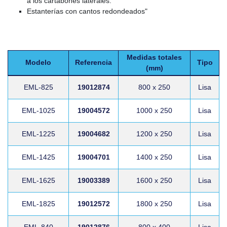
a los cartabones laterales.
Estanterías con cantos redondeados"
Medidas totales
Modelo
Referencia
Tipo
(mm)
EML-825
19012874
800 x 250
Lisa
EML-1025
19004572
1000 x 250
Lisa
EML-1225
19004682
1200 x 250
Lisa
EML-1425
19004701
1400 x 250
Lisa
EML-1625
19003389
1600 x 250
Lisa
EML-1825
19012572
1800 x 250
Lisa
EML-840
19012876
800 x 400
Lisa