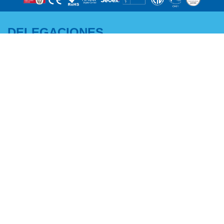
DELEGACIONES
CENTRO Y NORTE:
ANDALUCÍA -
Adriano García
EXTREMADURA MURCIA -
M +34 671 07 06 46
ALBACETE:
a.garcia@edenox.com
Pedro Campaña
M +34 607 51 62 52
p.campana@edenox.com
ZONA ESTE:
NOROESTE:
Rafael Molina
Ramiro Lestón
M +34 671 07 12 33
M +34 671 07 13 84
r.molina@edenox.com
r.leston@edenox.com
PORTUGAL:
CATALUÑA Y ANDORRA:
Paulo Pires
José Manuel Romero
M +351 937 285 304
M +34 637 459 325