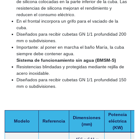
de silicona colocadas en la parte inferior de la cuba. Las
resistencias de silicona mejoran el rendimiento y
reducen el consumo eléctrico.
En el frontal incorpora un grifo para el vaciado de la
cuba.
Diseñados para recibir cubetas GN 1/1 profundidad 200
mm o subdivisiones.
Importante: al poner en marcha el baño María, la cuba
siempre debe contener agua.
Sistema de funcionamiento sin agua (BMSM-S)
Resistencias blindadas y protegidas mediante rejilla de
acero inoxidable.
Diseñados para recibir cubetas GN 1/1 profundidad 150
mm o subdivisiones.
Potencia
Dimensiones
Modelo
Referencia
eléctrica
Vo
(mm)
(KW)