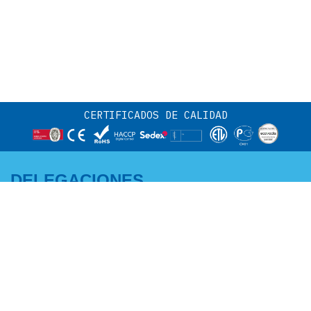
CERTIFICADOS DE CALIDAD
DELEGACIONES
CENTRO Y NORTE:
ANDALUCÍA -
Adriano García
EXTREMADURA MURCIA -
M +34 671 07 06 46
ALBACETE:
a.garcia@edenox.com
Pedro Campaña
M +34 607 51 62 52
p.campana@edenox.com